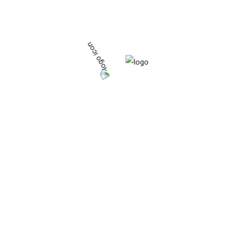
02
Core Level Solutions
Lorem ipsum dolor sit amet,
consectetur adipisicing elit, sed do
eiusmod tempor incididunt ut labore
et dolore magna aliqua. Ut enim ad
minim veniam, quis nostrud.
Incididunt ut labore et dolore magna aliqua. Ut enim
ad minim veniam, quis nostrud exercitation ullamco
laboris nisi ut aliquip ex ea commodo consequat. Duis
au te irure dolor in reprehenderit in voluptate velit