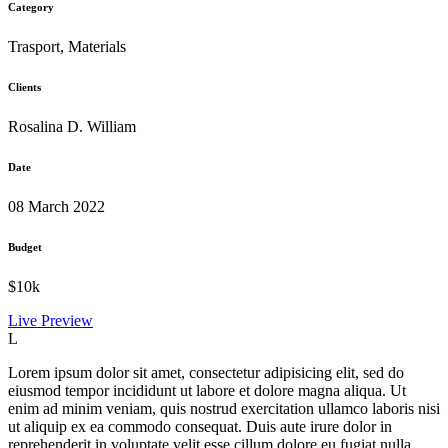
Category
Trasport, Materials
Clients
Rosalina D. William
Date
08 March 2022
Budget
$10k
Live Preview
L
Lorem ipsum dolor sit amet, consectetur adipisicing elit, sed do
eiusmod tempor incididunt ut labore et dolore magna aliqua. Ut
enim ad minim veniam, quis nostrud exercitation ullamco laboris nisi
ut aliquip ex ea commodo consequat. Duis aute irure dolor in
reprehenderit in voluptate velit esse cillum dolore eu fugiat nulla