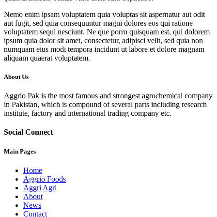
Nemo enim ipsam voluptatem quia voluptas sit aspernatur aut odit
aut fugit, sed quia consequuntur magni dolores eos qui ratione
voluptatem sequi nesciunt. Ne que porro quisquam est, qui dolorem
ipsum quia dolor sit amet, consectetur, adipisci velit, sed quia non
numquam eius modi tempora incidunt ut labore et dolore magnam
aliquam quaerat voluptatem.
About Us
Aggrio Pak is the most famous and strongest agrochemical company
in Pakistan, which is compound of several parts including research
institute, factory and international trading company etc.
Social Connect
Main Pages
Home
Aggrio Foods
Aggri Agri
About
News
Contact