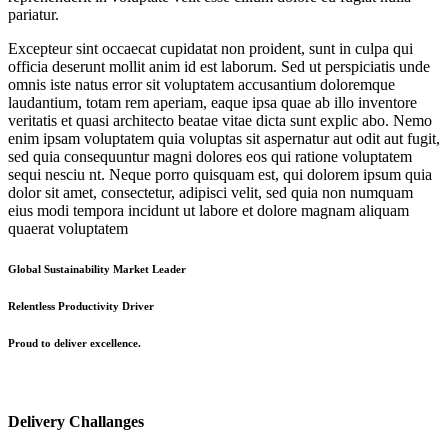
pariatur.
Excepteur sint occaecat cupidatat non proident, sunt in culpa qui
officia deserunt mollit anim id est laborum. Sed ut perspiciatis unde
omnis iste natus error sit voluptatem accusantium doloremque
laudantium, totam rem aperiam, eaque ipsa quae ab illo inventore
veritatis et quasi architecto beatae vitae dicta sunt explic abo. Nemo
enim ipsam voluptatem quia voluptas sit aspernatur aut odit aut fugit,
sed quia consequuntur magni dolores eos qui ratione voluptatem
sequi nesciu nt. Neque porro quisquam est, qui dolorem ipsum quia
dolor sit amet, consectetur, adipisci velit, sed quia non numquam
eius modi tempora incidunt ut labore et dolore magnam aliquam
quaerat voluptatem
Global Sustainability Market Leader
Relentless Productivity Driver
Proud to deliver excellence.
Delivery Challanges