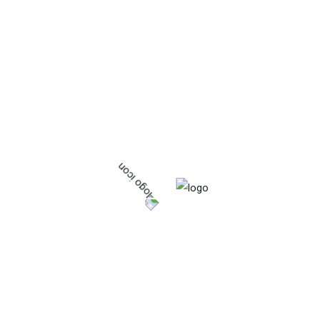
01
Lorem ipsum dolor sit amet,
consectetur adipisicing elit, sed do
eiusmod tempor incididunt ut
labore et dolore magna aliqua. Ut
enim ad minim veniam, quis
nostrud.
02
Core Level Solutions
Lorem ipsum dolor sit amet,
consectetur adipisicing elit, sed do
eiusmod tempor incididunt ut
labore et dolore magna aliqua. Ut
enim ad minim veniam, quis